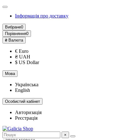
Інформація про доставку
Вибране
0
Порівняння
0
₴
Валюта
€ Euro
₴ UAH
$ US Dollar
Мова
Українська
English
Особистий кабінет
Авторизація
Реєстрація
×