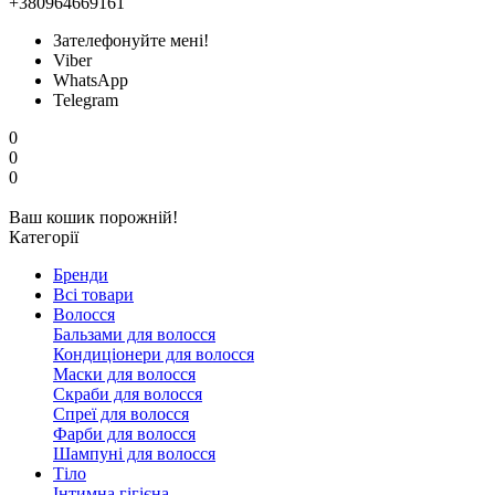
+380964669161
Зателефонуйте мені!
Viber
WhatsApp
Telegram
0
0
0
Ваш кошик порожній!
Категорії
Бренди
Всі товари
Волосся
Бальзами для волосся
Кондиціонери для волосся
Маски для волосся
Скраби для волосся
Спреї для волосся
Фарби для волосся
Шампуні для волосся
Тіло
Інтимна гігієна