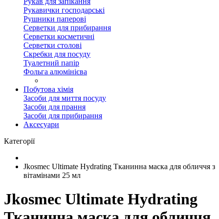
Рукав для запікання
Рукавички господарські
Рушники паперові
Серветки для прибирання
Серветки косметичні
Серветки столові
Скребки для посуду
Туалетний папір
Фольга алюмінієва
Побутова хімія
Засоби для миття посуду
Засоби для прання
Засоби для прибирання
Аксесуари
Категорії
Jkosmec Ultimate Hydrating Тканинна маска для обличчя з
вітамінами 25 мл
Jkosmec Ultimate Hydrating
Тканинна маска для обличчя