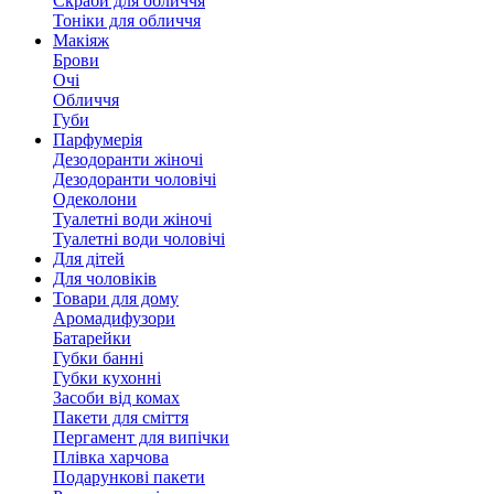
Скраби для обличчя
Тоніки для обличчя
Макіяж
Брови
Очі
Обличчя
Губи
Парфумерія
Дезодоранти жіночі
Дезодоранти чоловічі
Одеколони
Туалетні води жіночі
Туалетні води чоловічі
Для дітей
Для чоловіків
Товари для дому
Аромадифузори
Батарейки
Губки банні
Губки кухонні
Засоби від комах
Пакети для сміття
Пергамент для випічки
Плівка харчова
Подарункові пакети