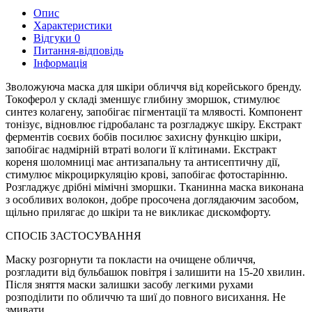
Опис
Характеристики
Відгуки
0
Питання-відповідь
Інформація
Зволожуюча маска для шкіри обличчя від корейського бренду.
Токоферол у складі зменшує глибину зморшок, стимулює
синтез колагену, запобігає пігментації та млявості. Компонент
тонізує, відновлює гідробаланс та розгладжує шкіру. Екстракт
ферментів соєвих бобів посилює захисну функцію шкіри,
запобігає надмірній втраті вологи її клітинами. Екстракт
кореня шоломниці має антизапальну та антисептичну дії,
стимулює мікроциркуляцію крові, запобігає фотостарінню.
Розгладжує дрібні мімічні зморшки. Тканинна маска виконана
з особливих волокон, добре просочена доглядаючим засобом,
щільно прилягає до шкіри та не викликає дискомфорту.
СПОСІБ ЗАСТОСУВАННЯ
Маску розгорнути та покласти на очищене обличчя,
розгладити від бульбашок повітря і залишити на 15-20 хвилин.
Після зняття маски залишки засобу легкими рухами
розподілити по обличчю та шиї до повного висихання. Не
змивати.