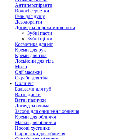
Антиперспіранти
Вологі серветки
Гель для душу
Дезодоранти
Догляд за порожниною рота
Зубні пасти
Зубні щітки
Косметика для ніг
Креми для рук
Креми для тіла
Лосьйони для тіла
Мило
Олії масажні
Скраби для тіла
Обличчя
Бальзами для губ
Ватні диски
Ватні палички
Догляд за очима
Засоби для очищення обличчя
Креми для обличчя
Маски для обличчя
Носові хустинки
Сироватки для обличчя