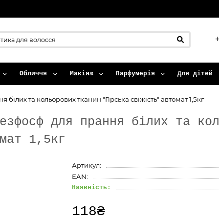
Обличчя
Макіяж
Парфумерія
Для дітей
ілих та кольорових тканин "Гірська свіжість" автомат 1,5кг
езфосф для прання білих та ко
мат 1,5кг
Артикул:
EAN:
Наявність:
118₴