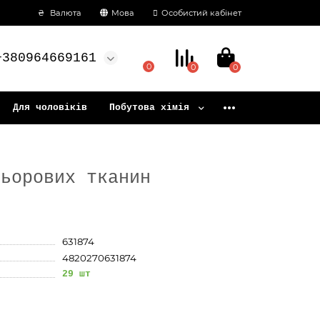
₴
Валюта
Мова
Особистий кабінет
+380964669161
0
0
0
Для чоловіків
Побутова хімія
льорових тканин
631874
4820270631874
29 шт