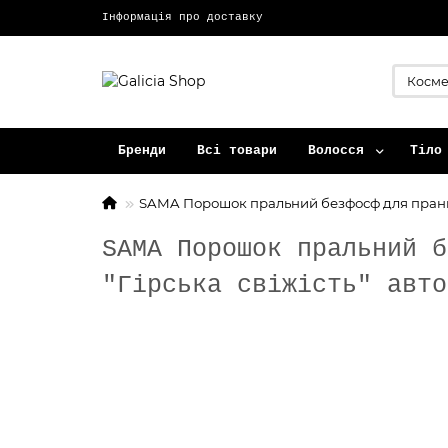
Інформація про доставку
Бренди
Всі товари
Волосся
Тіло
SAMA Порошок пральний безфосф для прання б
SAMA Порошок пральний б
"Гірська свіжість" авто