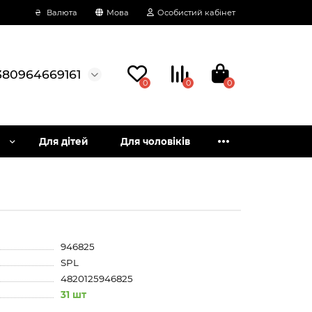
₴
Валюта
Мова
Особистий кабінет
380964669161
0
0
0
Для дітей
Для чоловіків
946825
SPL
4820125946825
31 шт