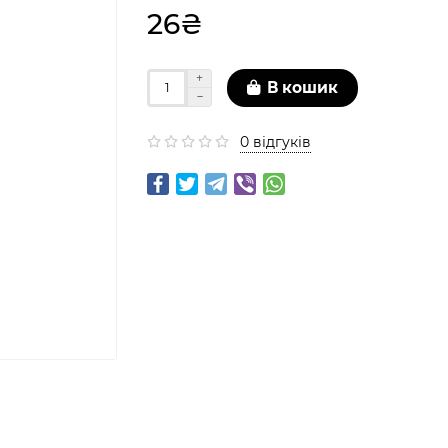
26₴
В кошик
0 відгуків