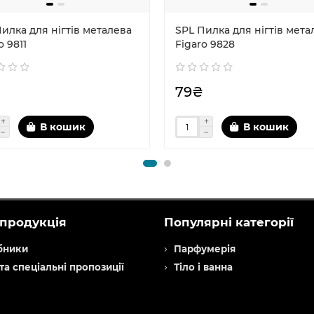
илка для нігтів металева
SPL Пилка для нігтів мета
o 9811
Figaro 9828
₴
79₴
В кошик
В кошик
продукція
Популярні категорії
бники
Парфумерія
 та спеціальні пропозиції
Тіло і ванна