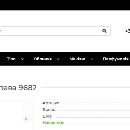
+
Тіло
Обличчя
Макіяж
Парфумерія
алева 9682
Артикул:
Бренд:
EAN:
Наявність: