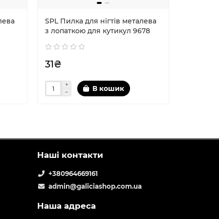
лева
SPL Пилка для нігтів металева
SPL Пилк
з лопаткою для кутикул 9678
з лопатк
31₴
29₴
В кошик
Наші контакти
+380964669161
admin@galiciashop.com.ua
Наша адреса