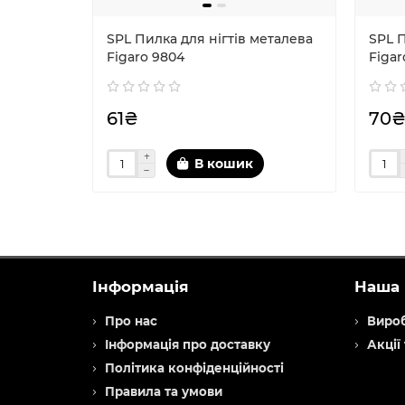
SPL Пилка для нігтів металева
SPL П
Figaro 9804
Figar
61₴
70
В кошик
Інформація
Наша 
Про нас
Виро
Інформація про доставку
Акції
Політика конфіденційності
Правила та умови