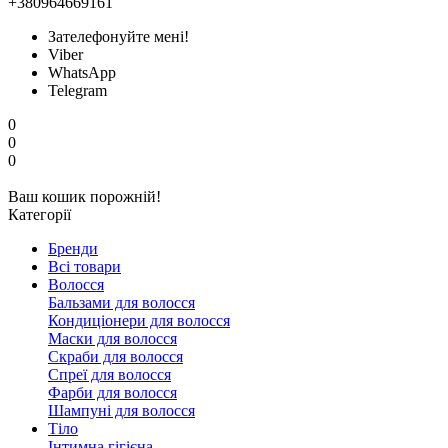
+380964669161
Зателефонуйте мені!
Viber
WhatsApp
Telegram
0
0
0
Ваш кошик порожній!
Категорії
Бренди
Всі товари
Волосся
Бальзами для волосся
Кондиціонери для волосся
Маски для волосся
Скраби для волосся
Спреї для волосся
Фарби для волосся
Шампуні для волосся
Тіло
Інтимна гігієна