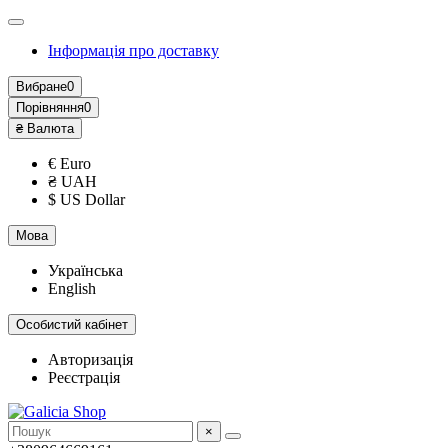
Інформація про доставку
Вибране
0
Порівняння
0
₴
Валюта
€ Euro
₴ UAH
$ US Dollar
Мова
Українська
English
Особистий кабінет
Авторизація
Реєстрація
×