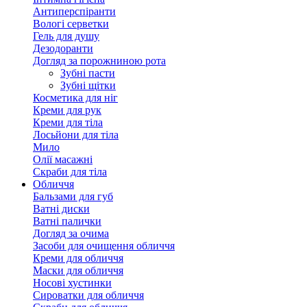
Антиперспіранти
Вологі серветки
Гель для душу
Дезодоранти
Догляд за порожниною рота
Зубні пасти
Зубні щітки
Косметика для ніг
Креми для рук
Креми для тіла
Лосьйони для тіла
Мило
Олії масажні
Скраби для тіла
Обличчя
Бальзами для губ
Ватні диски
Ватні палички
Догляд за очима
Засоби для очищення обличчя
Креми для обличчя
Маски для обличчя
Носові хустинки
Сироватки для обличчя