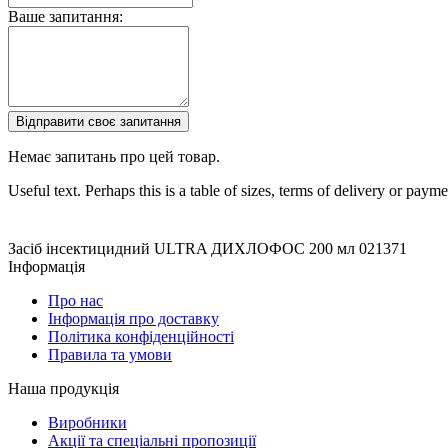
Ваше запитання:
Відправити своє запитання
Немає запитань про цей товар.
Useful text. Perhaps this is a table of sizes, terms of delivery or pay
Засіб інсектицидний ULTRA ДИХЛОФОС 200 мл
021371
Інформація
Про нас
Інформація про доставку
Політика конфіденційності
Правила та умови
Наша продукція
Виробники
Акції та спеціальні пропозиції