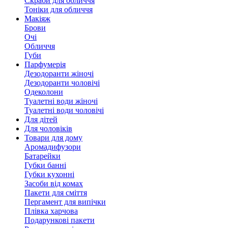
Скраби для обличчя
Тоніки для обличчя
Макіяж
Брови
Очі
Обличчя
Губи
Парфумерія
Дезодоранти жіночі
Дезодоранти чоловічі
Одеколони
Туалетні води жіночі
Туалетні води чоловічі
Для дітей
Для чоловіків
Товари для дому
Аромадифузори
Батарейки
Губки банні
Губки кухонні
Засоби від комах
Пакети для сміття
Пергамент для випічки
Плівка харчова
Подарункові пакети