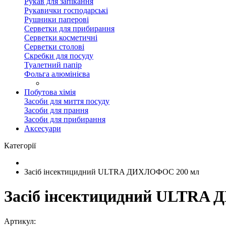
Рукав для запікання
Рукавички господарські
Рушники паперові
Серветки для прибирання
Серветки косметичні
Серветки столові
Скребки для посуду
Туалетний папір
Фольга алюмінієва
Побутова хімія
Засоби для миття посуду
Засоби для прання
Засоби для прибирання
Аксесуари
Категорії
Засіб інсектицидний ULTRA ДИХЛОФОС 200 мл
Засіб інсектицидний ULTRA
Артикул: