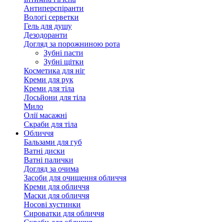
Антиперспіранти
Вологі серветки
Гель для душу
Дезодоранти
Догляд за порожниною рота
Зубні пасти
Зубні щітки
Косметика для ніг
Креми для рук
Креми для тіла
Лосьйони для тіла
Мило
Олії масажні
Скраби для тіла
Обличчя
Бальзами для губ
Ватні диски
Ватні палички
Догляд за очима
Засоби для очищення обличчя
Креми для обличчя
Маски для обличчя
Носові хустинки
Сироватки для обличчя