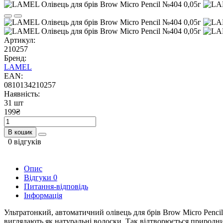
Артикул:
210257
Бренд:
LAMEL
EAN:
0810134210257
Наявність:
31 шт
199₴
В кошик
0 відгуків
Опис
Відгуки
0
Питання-відповідь
Інформація
Ультратонкий, автоматичний олівець для брів Brow Micro Pencil
виглядають як натуральні волоски. Так відтворюється природни