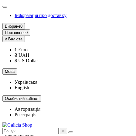
Інформація про доставку
Вибране
0
Порівняння
0
₴
Валюта
€ Euro
₴ UAH
$ US Dollar
Мова
Українська
English
Особистий кабінет
Авторизація
Реєстрація
×