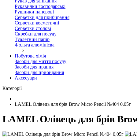
Рукав для запікання
Рукавички господарські
Рушники паперові
Серветки для прибирання
Серветки косметичні
Серветки столові
Скребки для посуду
Туалетний папір
Фольга алюмінієва
Побутова хімія
Засоби для миття посуду
Засоби для прання
Засоби для прибирання
Аксесуари
Категорії
LAMEL Олівець для брів Brow Micro Pencil №404 0,05г
LAMEL Олівець для брів Brow 