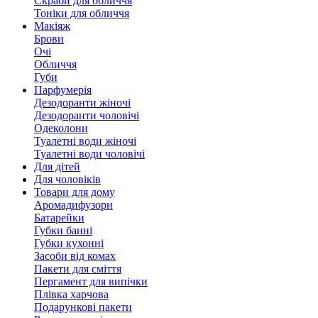
Скраби для обличчя
Тоніки для обличчя
Макіяж
Брови
Очі
Обличчя
Губи
Парфумерія
Дезодоранти жіночі
Дезодоранти чоловічі
Одеколони
Туалетні води жіночі
Туалетні води чоловічі
Для дітей
Для чоловіків
Товари для дому
Аромадифузори
Батарейки
Губки банні
Губки кухонні
Засоби від комах
Пакети для сміття
Пергамент для випічки
Плівка харчова
Подарункові пакети