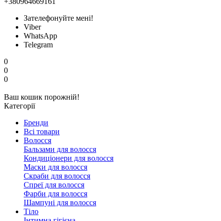
+380964669161
Зателефонуйте мені!
Viber
WhatsApp
Telegram
0
0
0
Ваш кошик порожній!
Категорії
Бренди
Всі товари
Волосся
Бальзами для волосся
Кондиціонери для волосся
Маски для волосся
Скраби для волосся
Спреї для волосся
Фарби для волосся
Шампуні для волосся
Тіло
Інтимна гігієна