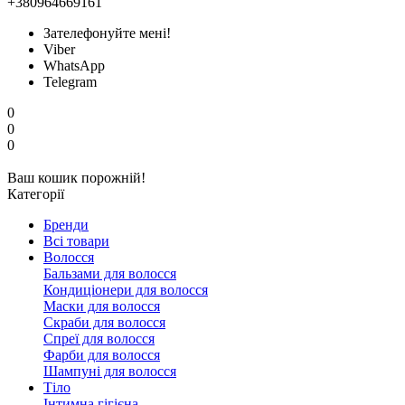
+380964669161
Зателефонуйте мені!
Viber
WhatsApp
Telegram
0
0
0
Ваш кошик порожній!
Категорії
Бренди
Всі товари
Волосся
Бальзами для волосся
Кондиціонери для волосся
Маски для волосся
Скраби для волосся
Спреї для волосся
Фарби для волосся
Шампуні для волосся
Тіло
Інтимна гігієна