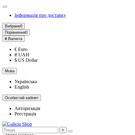
Інформація про доставку
Вибране
0
Порівняння
0
₴
Валюта
€ Euro
₴ UAH
$ US Dollar
Мова
Українська
English
Особистий кабінет
Авторизація
Реєстрація
×