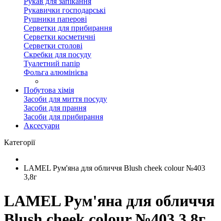
Рукав для запікання
Рукавички господарські
Рушники паперові
Серветки для прибирання
Серветки косметичні
Серветки столові
Скребки для посуду
Туалетний папір
Фольга алюмінієва
Побутова хімія
Засоби для миття посуду
Засоби для прання
Засоби для прибирання
Аксесуари
Категорії
LAMEL Рум'яна для обличчя Blush cheek colour №403
3,8г
LAMEL Рум'яна для обличчя
Blush cheek colour №403 3,8г