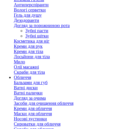
Антиперспіранти
Вологі серветки
Гель для душу
Дезодоранти
Догляд за порожниною рота
Зубні пасти
Зубні щітки
Косметика для ніг
Креми для рук
Креми для тіла
Лосьйони для тіла
Мило
Олії масажні
Скраби для тіла
Обличчя
Бальзами для губ
Ватні диски
Ватні палички
Догляд за очима
Засоби для очищення обличчя
Креми для обличчя
Маски для обличчя
Носові хустинки
Сироватки для обличчя