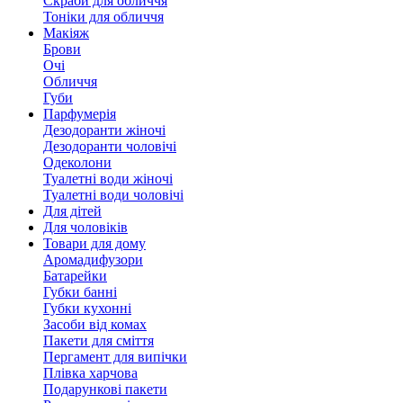
Скраби для обличчя
Тоніки для обличчя
Макіяж
Брови
Очі
Обличчя
Губи
Парфумерія
Дезодоранти жіночі
Дезодоранти чоловічі
Одеколони
Туалетні води жіночі
Туалетні води чоловічі
Для дітей
Для чоловіків
Товари для дому
Аромадифузори
Батарейки
Губки банні
Губки кухонні
Засоби від комах
Пакети для сміття
Пергамент для випічки
Плівка харчова
Подарункові пакети