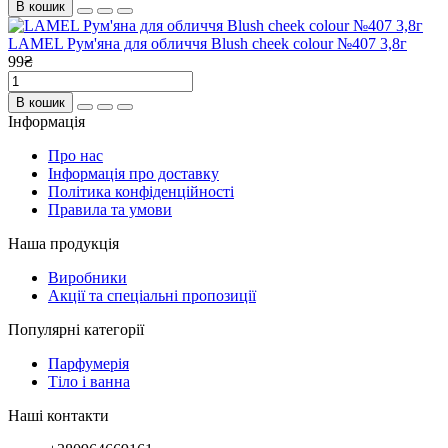
В кошик
LAMEL Рум'яна для обличчя Blush cheek colour №407 3,8г
99₴
В кошик
Інформація
Про нас
Інформація про доставку
Політика конфіденційності
Правила та умови
Наша продукція
Виробники
Акції та спеціальні пропозиції
Популярні категорії
Парфумерія
Тіло і ванна
Наші контакти