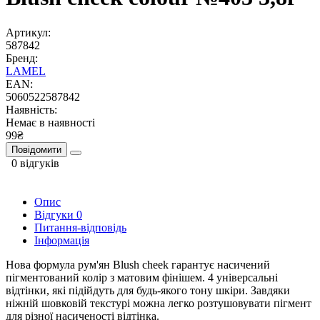
Артикул:
587842
Бренд:
LAMEL
EAN:
5060522587842
Наявність:
Немає в наявності
99₴
Повідомити
0 відгуків
Опис
Відгуки
0
Питання-відповідь
Інформація
Нова формула рум'ян Blush cheek гарантує насичений
пігментований колір з матовим фінішем. 4 універсальні
відтінки, які підійдуть для будь-якого тону шкіри. Завдяки
ніжній шовковій текстурі можна легко розтушовувати пігмент
для різної насиченості відтінка.