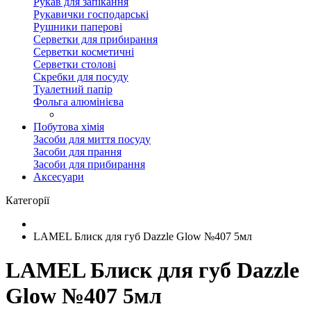
Рукав для запікання
Рукавички господарські
Рушники паперові
Серветки для прибирання
Серветки косметичні
Серветки столові
Скребки для посуду
Туалетний папір
Фольга алюмінієва
Побутова хімія
Засоби для миття посуду
Засоби для прання
Засоби для прибирання
Аксесуари
Категорії
LAMEL Блиск для губ Dazzle Glow №407 5мл
LAMEL Блиск для губ Dazzle
Glow №407 5мл