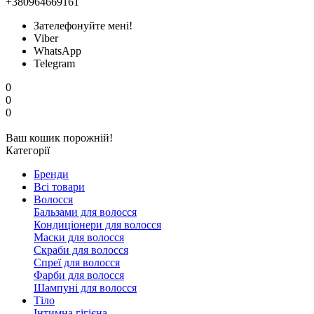
+380964669161
Зателефонуйте мені!
Viber
WhatsApp
Telegram
0
0
0
Ваш кошик порожній!
Категорії
Бренди
Всі товари
Волосся
Бальзами для волосся
Кондиціонери для волосся
Маски для волосся
Скраби для волосся
Спреї для волосся
Фарби для волосся
Шампуні для волосся
Тіло
Інтимна гігієна