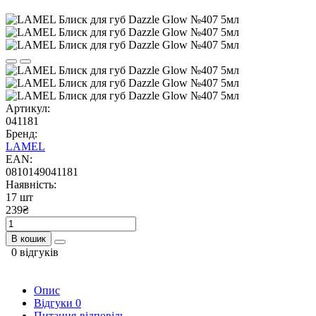
Артикул:
041181
Бренд:
LAMEL
EAN:
0810149041181
Наявність:
17 шт
239₴
В кошик
0 відгуків
Опис
Відгуки
0
Питання-відповідь