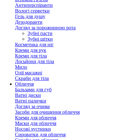
Антиперспіранти
Вологі серветки
Гель для душу
Дезодоранти
Догляд за порожниною рота
Зубні пасти
Зубні щітки
Косметика для ніг
Креми для рук
Креми для тіла
Лосьйони для тіла
Мило
Олії масажні
Скраби для тіла
Обличчя
Бальзами для губ
Ватні диски
Ватні палички
Догляд за очима
Засоби для очищення обличчя
Креми для обличчя
Маски для обличчя
Носові хустинки
Сироватки для обличчя