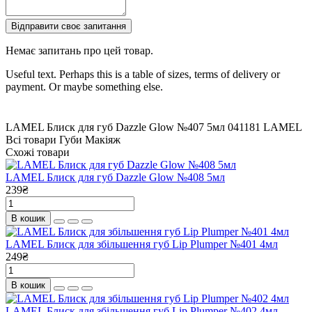
Відправити своє запитання
Немає запитань про цей товар.
Useful text. Perhaps this is a table of sizes, terms of delivery or
payment. Or maybe something else.
LAMEL Блиск для губ Dazzle Glow №407 5мл
041181
LAMEL
Всі товари
Губи
Макіяж
Схожі товари
LAMEL Блиск для губ Dazzle Glow №408 5мл
239₴
В кошик
LAMEL Блиск для збільшення губ Lip Plumper №401 4мл
249₴
В кошик
LAMEL Блиск для збільшення губ Lip Plumper №402 4мл