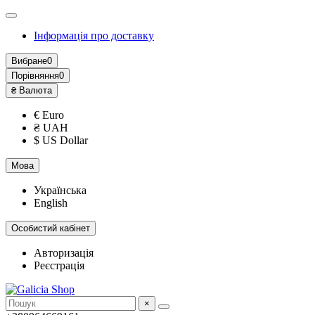
Інформація про доставку
Вибране
0
Порівняння
0
₴
Валюта
€ Euro
₴ UAH
$ US Dollar
Мова
Українська
English
Особистий кабінет
Авторизація
Реєстрація
×