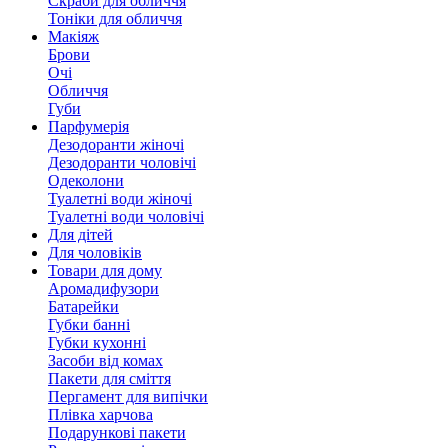
Скраби для обличчя
Тоніки для обличчя
Макіяж
Брови
Очі
Обличчя
Губи
Парфумерія
Дезодоранти жіночі
Дезодоранти чоловічі
Одеколони
Туалетні води жіночі
Туалетні води чоловічі
Для дітей
Для чоловіків
Товари для дому
Аромадифузори
Батарейки
Губки банні
Губки кухонні
Засоби від комах
Пакети для сміття
Пергамент для випічки
Плівка харчова
Подарункові пакети