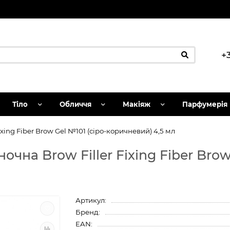
+
Тіло
Обличчя
Макіяж
Парфумерія
ixing Fiber Brow Gel №101 (сіро-коричневий) 4,5 мл
очна Brow Filler Fixing Fiber Brow
Артикул:
Бренд:
EAN: