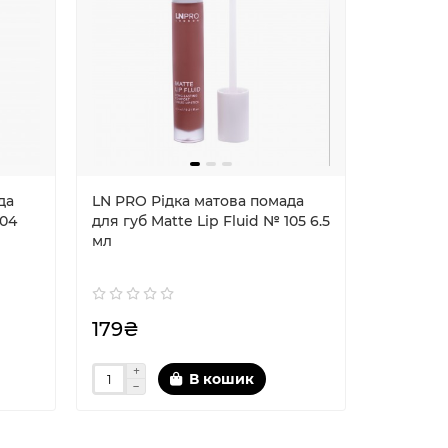
да
LN PRO Рідка матова помада
LN PRO Р
104
для губ Matte Lip Fluid № 105 6.5
для губ 
мл
6.5 мл
179₴
179₴
В кошик