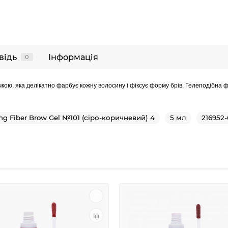
відь
Інформація
0
кою, яка делікатно фарбує кожну волосину і фіксує форму брів. Гелеподібна ф
ing Fiber Brow Gel №101 (сіро-коричневий) 4
5 мл
216952