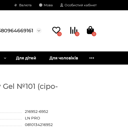
₴
Валюта
Мова
Особистий кабінет
380964669161
0
0
0
Для дітей
Для чоловіків
 Gel №101 (сіро-
216952-6952
LN PRO
0810134216952