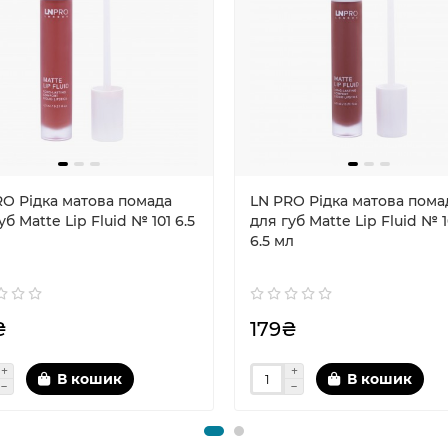
RO Рідка матова помада
LN PRO Рідка матова пома
уб Matte Lip Fluid № 101 6.5
для губ Matte Lip Fluid № 
6.5 мл
₴
179₴
В кошик
В кошик