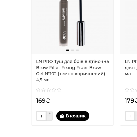
LN PRO Туш для брів відтіночна
LN P
Brow Filler Fixing Fiber Brow
для г
Gel №102 (темно-коричневий)
мл
4,5 мл
169₴
179
В кошик