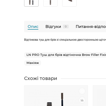
Опис
Відгуки
Питання-відпо
0
Відтінкова туш для брів зі спеціальною двосторонньою щіточ
LN PRO Туш для брів відтіночна Brow Filler Fix
Макіяж
Схожі товари