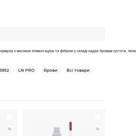
ормула з високою пігментацією та фіброю у складі надає бровам густоти, легк
-6952
LN PRO
Брови
Всі товари