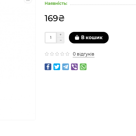
Наявність:
169₴
В кошик
0 відгуків