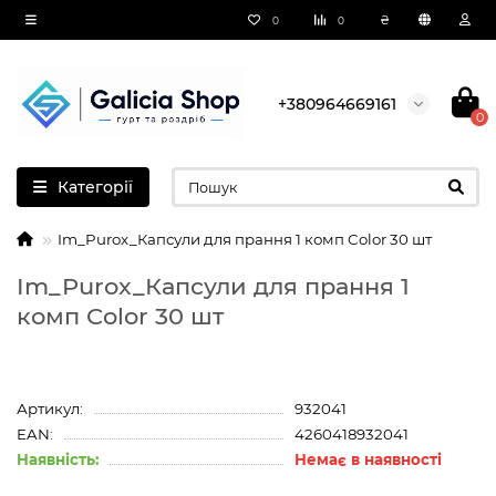
₴
0
0
+380964669161
0
Категорії
Im_Purox_Капсули для прання 1 комп Color 30 шт
Im_Purox_Капсули для прання 1
комп Color 30 шт
Артикул:
932041
EAN:
4260418932041
Наявність:
Немає в наявності