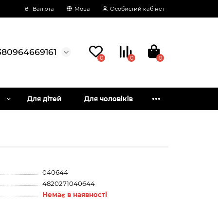
₴
Валюта
Мова
Особистий кабінет
380964669161
0
0
0
Для дітей
Для чоловіків
040644
4820271040644
Немає в наявності