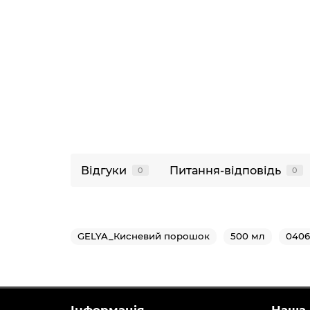
Відгуки
Питання-відповідь
0
0
GELYA_Кисневий порошок
500 мл
040