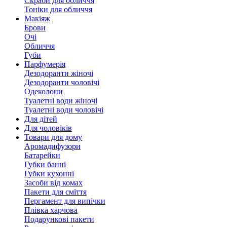
Скраби для обличчя
Тоніки для обличчя
Макіяж
Брови
Очі
Обличчя
Губи
Парфумерія
Дезодоранти жіночі
Дезодоранти чоловічі
Одеколони
Туалетні води жіночі
Туалетні води чоловічі
Для дітей
Для чоловіків
Товари для дому
Аромадифузори
Батарейки
Губки банні
Губки кухонні
Засоби від комах
Пакети для сміття
Пергамент для випічки
Плівка харчова
Подарункові пакети