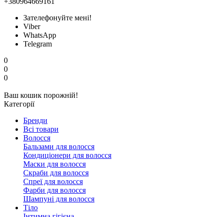
+380964669161
Зателефонуйте мені!
Viber
WhatsApp
Telegram
0
0
0
Ваш кошик порожній!
Категорії
Бренди
Всі товари
Волосся
Бальзами для волосся
Кондиціонери для волосся
Маски для волосся
Скраби для волосся
Спреї для волосся
Фарби для волосся
Шампуні для волосся
Тіло
Інтимна гігієна