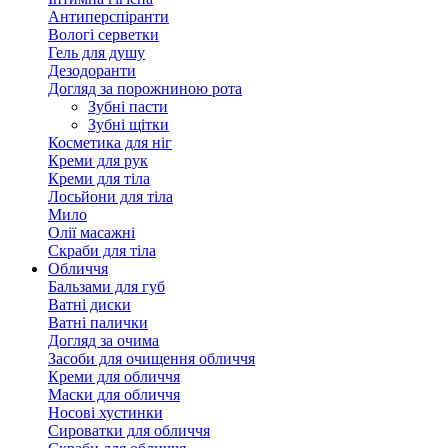
Антиперспіранти
Вологі серветки
Гель для душу
Дезодоранти
Догляд за порожниною рота
Зубні пасти
Зубні щітки
Косметика для ніг
Креми для рук
Креми для тіла
Лосьйони для тіла
Мило
Олії масажні
Скраби для тіла
Обличчя
Бальзами для губ
Ватні диски
Ватні палички
Догляд за очима
Засоби для очищення обличчя
Креми для обличчя
Маски для обличчя
Носові хустинки
Сироватки для обличчя