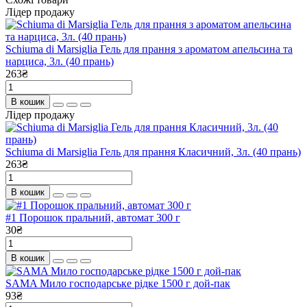
Лідер продажу
Schiuma di Marsiglia Гель для прання з ароматом апельсина та
нарциса, 3л. (40 прань)
263₴
В кошик
Лідер продажу
Schiuma di Marsiglia Гель для прання Класичний, 3л. (40 прань)
263₴
В кошик
#1 Порошок пральний, автомат 300 г
30₴
В кошик
SAMA Мило господарське рідке 1500 г дой-пак
93₴