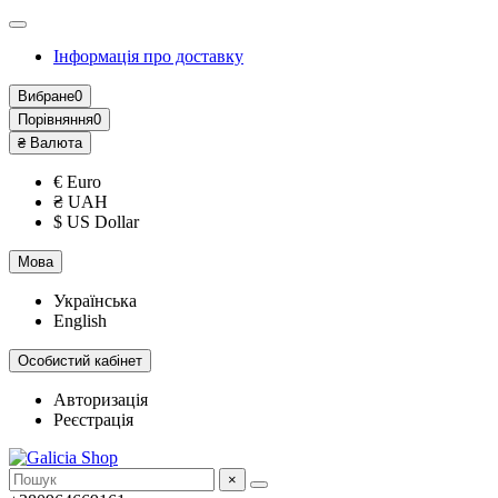
Інформація про доставку
Вибране
0
Порівняння
0
₴
Валюта
€ Euro
₴ UAH
$ US Dollar
Мова
Українська
English
Особистий кабінет
Авторизація
Реєстрація
×