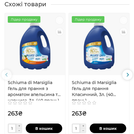
Схожі товари
Лідер продажу
Лідер продажу
Schiuma di Marsiglia
Schiuma di Marsiglia
Гель для прання з
Гель для прання
ароматом апельсина та
Класичний, 3л. (40
нарциса, 3л. (40 прань)
прань)
263₴
263₴
В кошик
В кошик