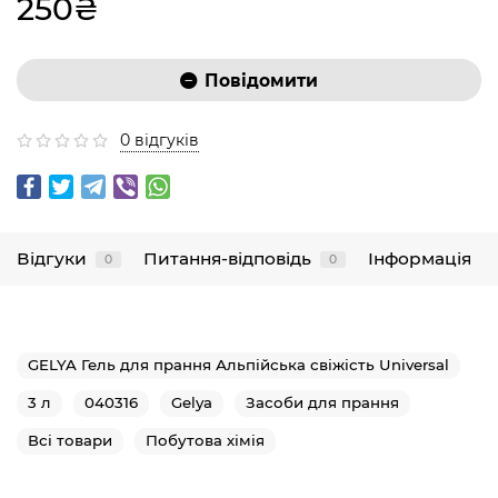
250₴
Повідомити
0 відгуків
Відгуки
Питання-відповідь
Інформація
0
0
GELYA Гель для прання Альпійська свіжість Universal
3 л
040316
Gelya
Засоби для прання
Всі товари
Побутова хімія