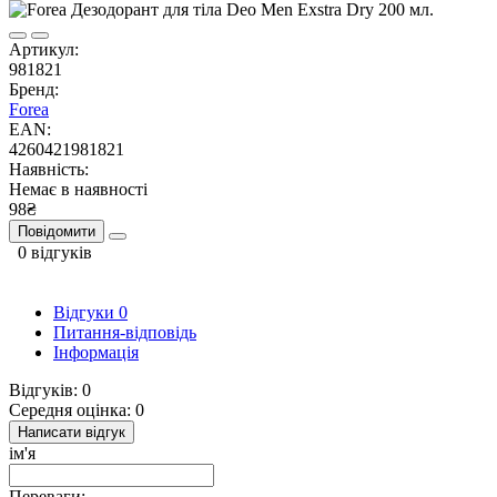
Артикул:
981821
Бренд:
Forea
EAN:
4260421981821
Наявність:
Немає в наявності
98₴
Повідомити
0 відгуків
Відгуки
0
Питання-відповідь
Інформація
Відгуків: 0
Середня оцінка: 0
Написати відгук
ім'я
Переваги: