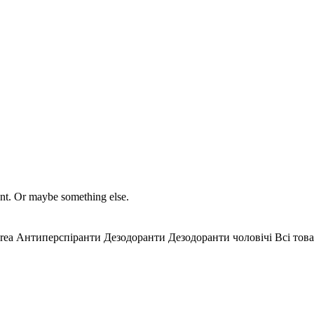
ment. Or maybe something else.
rea
Антиперспіранти
Дезодоранти
Дезодоранти чоловічі
Всі тов