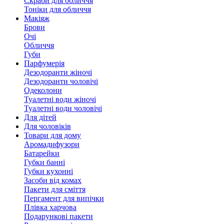
Скраби для обличчя
Тоніки для обличчя
Макіяж
Брови
Очі
Обличчя
Губи
Парфумерія
Дезодоранти жіночі
Дезодоранти чоловічі
Одеколони
Туалетні води жіночі
Туалетні води чоловічі
Для дітей
Для чоловіків
Товари для дому
Аромадифузори
Батарейки
Губки банні
Губки кухонні
Засоби від комах
Пакети для сміття
Пергамент для випічки
Плівка харчова
Подарункові пакети