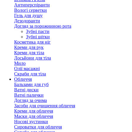
Антиперспіранти
Вологі серветки
Гель для душу
Дезодоранти
Догляд за порожниною рота
Зубні пасти
Зубні щітки
Косметика для ніг
Креми для рук
Креми для тіла
Лосьйони для тіла
Мило
Олії масажні
Скраби для тіла
Обличчя
Бальзами для губ
Ватні диски
Ватні палички
Догляд за очима
Засоби для очищення обличчя
Креми для обличчя
Маски для обличчя
Носові хустинки
Сироватки для обличчя