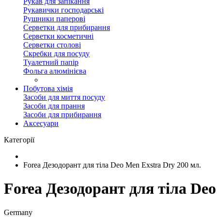
Рукав для запікання
Рукавички господарські
Рушники паперові
Серветки для прибирання
Серветки косметичні
Серветки столові
Скребки для посуду
Туалетний папір
Фольга алюмінієва
Побутова хімія
Засоби для миття посуду
Засоби для прання
Засоби для прибирання
Аксесуари
Категорії
Forea Дезодорант для тіла Deo Men Exstra Dry 200 мл.
Forea Дезодорант для тіла Deo
Germany