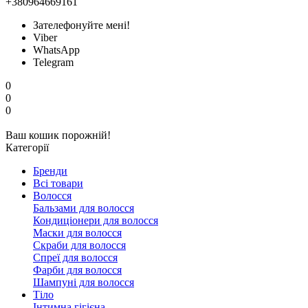
+380964669161
Зателефонуйте мені!
Viber
WhatsApp
Telegram
0
0
0
Ваш кошик порожній!
Категорії
Бренди
Всі товари
Волосся
Бальзами для волосся
Кондиціонери для волосся
Маски для волосся
Скраби для волосся
Спреї для волосся
Фарби для волосся
Шампуні для волосся
Тіло
Інтимна гігієна