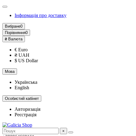
Інформація про доставку
Вибране
0
Порівняння
0
₴
Валюта
€ Euro
₴ UAH
$ US Dollar
Мова
Українська
English
Особистий кабінет
Авторизація
Реєстрація
×