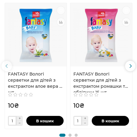
FANTASY Вологі
FANTASY Вологі
серветки для дiтей з
серветки для дiтей з
екстрактом алое вера 15
екстрактом ромашки та
шт
облiпихи 15 шт
10₴
10₴
В кошик
В кошик