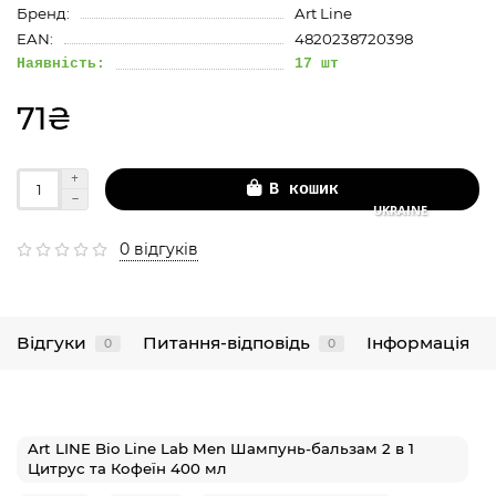
Бренд:
Art Line
EAN:
4820238720398
Наявність:
17 шт
71₴
В кошик
UKRAINE
0 відгуків
Відгуки
Питання-відповідь
Інформація
0
0
Art LINE Bio Line Lab Men Шампунь-бальзам 2 в 1
Цитрус та Кофеїн 400 мл