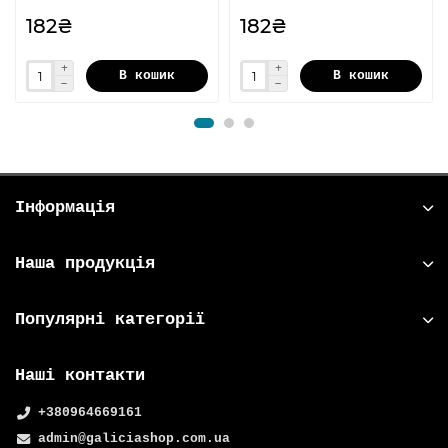
182₴
182₴
В кошик
В кошик
Інформація
Наша продукція
Популярні категорії
Наші контакти
+380964669161
admin@galiciashop.com.ua