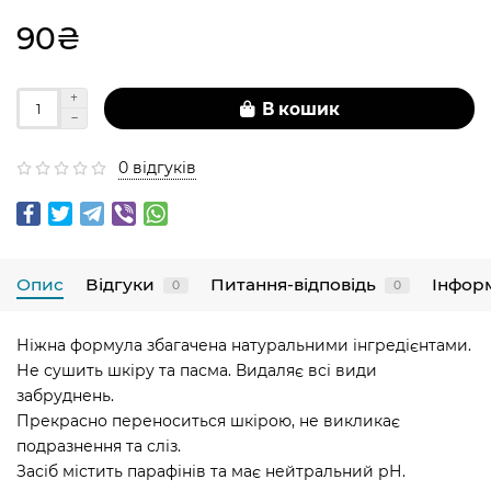
90₴
В кошик
0 відгуків
Опис
Відгуки
Питання-відповідь
Інфор
0
0
Ніжна формула збагачена натуральними інгредієнтами.
Не сушить шкіру та пасма. Видаляє всі види
забруднень.
Прекрасно переноситься шкірою, не викликає
подразнення та сліз.
Засіб містить парафінів та має нейтральний рН.