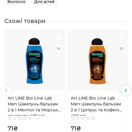
Волосся
Для дітей
Схожі товари
Art LINE Bio Line Lab
Art LINE Bio Line Lab
Men Шампунь-бальзам
Men Шампунь-бальзам
2 в 1 Ментол та Морські
2 в 1 Цитрус та Кофеїн
мінерали 400 мл
400 мл
71₴
71₴