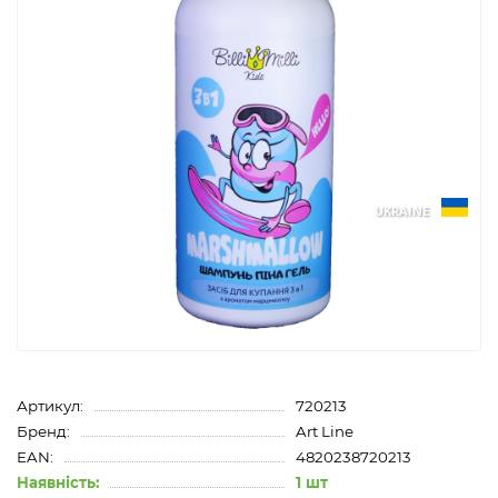
UKRAINE
Артикул:
720213
Бренд:
Art Line
EAN:
4820238720213
Наявність:
1 шт