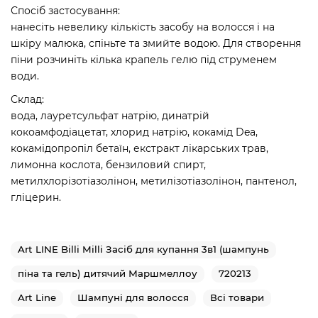
Спосіб застосування:
нанесіть невелику кількість засобу на волосся і на
шкіру малюка, спіньте та змийте водою. Для створення
піни розчиніть кілька крапель гелю під струменем
води.
Склад:
вода, лауретсульфат натрію, динатрій
кокоамфодіацетат, хлорид натрію, кокамід Dea,
кокамідопропіл бетаїн, екстракт лікарських трав,
лимонна кослота, бензиловий спирт,
метилхлорізотіазолінон, метилізотіазолінон, пантенол,
гліцерин.
Art LINE Billi Milli Засіб для купання 3в1 (шампунь
піна та гель) дитячий Маршмеллоу
720213
Art Line
Шампуні для волосся
Всі товари