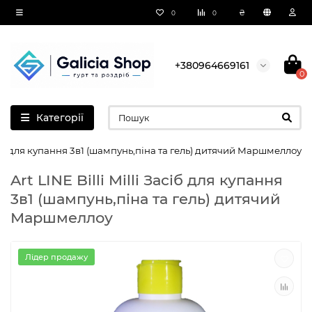
₴
0
0
+380964669161
0
Категорії
Засіб для купання 3в1 (шампунь,піна та гель) дитячий Маршмеллоу
Art LINE Billi Milli Засіб для купання
3в1 (шампунь,піна та гель) дитячий
Маршмеллоу
Лідер продажу