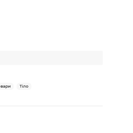
овари
Тіло