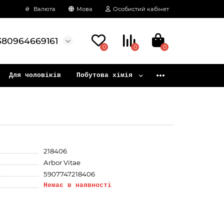
₴
Валюта
Мова
Особистий кабінет
380964669161
0
0
0
Для чоловіків
Побутова хімія
218406
Arbor Vitae
5907747218406
Немає в наявності