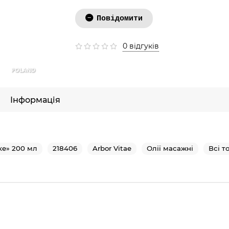
Повідомити
0 відгуків
POLAND
Інформація
ке» 200 мл
218406
Arbor Vitae
Олії масажні
Всі т