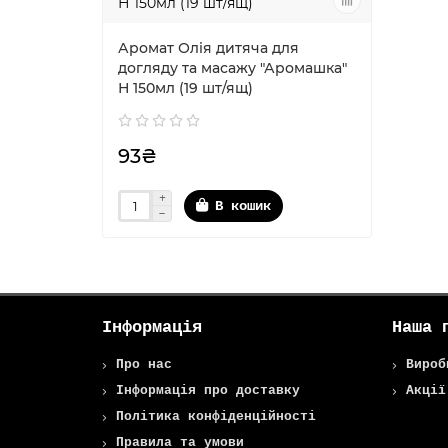
Аромат Олія дитяча для
догляду та масажу "Аромашка"
Н 150мл (19 шт/ящ)
93₴
В кошик
Інформація
Наша 
Про нас
Вироб
Інформація про доставку
Акції
Політика конфіденційності
Правила та умови