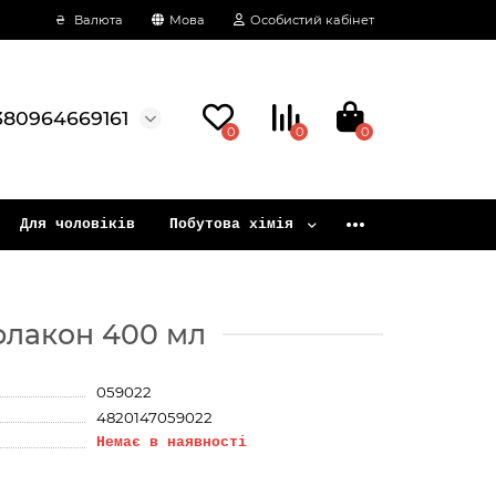
₴
Валюта
Мова
Особистий кабінет
380964669161
0
0
0
Для чоловіків
Побутова хімія
флакон 400 мл
059022
4820147059022
Немає в наявності