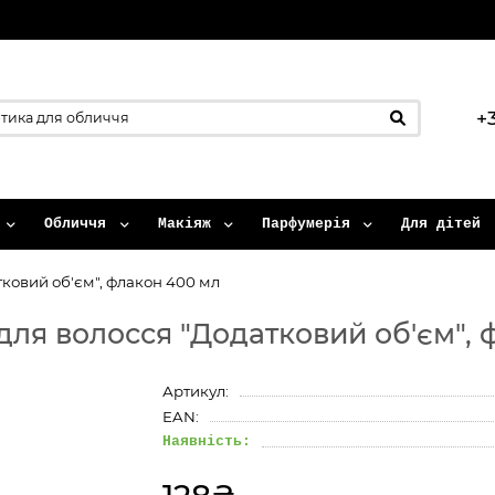
+
Обличчя
Макіяж
Парфумерія
Для дітей
ковий об'єм", флакон 400 мл
ля волосся "Додатковий об'єм", 
Артикул:
EAN:
Наявність: