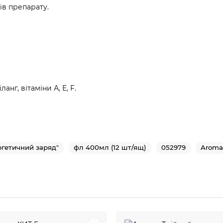
ів препарату.
анг, вітаміни А, E, F.
ргетичний заряд"
фл 400мл (12 шт/ящ)
052979
Aroma