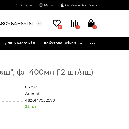
₴
Валюта
Мова
Особистий кабінет
380964669161
0
0
0
Для чоловіків
Побутова хімія
яд", фл 400мл (12 шт/ящ)
052979
Aromat
4820147052979
22 шт