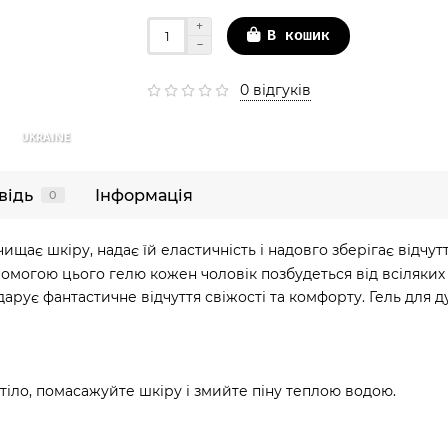
В кошик
0 відгуків
UKRAINE
відь
Інформація
0
щає шкіру, надає їй еластичність і надовго зберігає відчутт
допомогою цього гелю кожен чоловік позбудеться від всіляк
арує фантастичне відчуття свіжості та комфорту. Гель для 
 тіло, помасажуйте шкіру і змийте піну теплою водою.