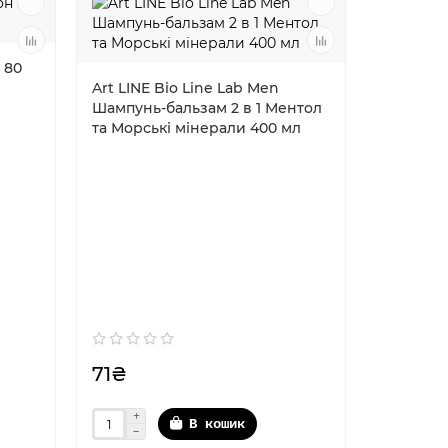
 80
Art LINE Bio Line Lab Men
Шампунь-бальзам 2 в 1 Ментол
та Морські мінерали 400 мл
Art LINE
Шампунь-
та Кофеї
71₴
71₴
В кошик