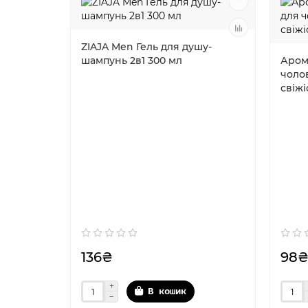
ZIAJA Men Гель для душу-
шампунь 2в1 300 мл
Аром
чоло
свіжі
136₴
98
В кошик