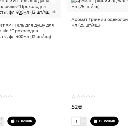
Аромат Трійний одеколон
ат ХИТ Гель для душу для
мл (25 шт/ящ)
віків-"Прохолодна
сть", фл 400мл (12 шт/ящ)
₴
52₴
В кошик
В кошик